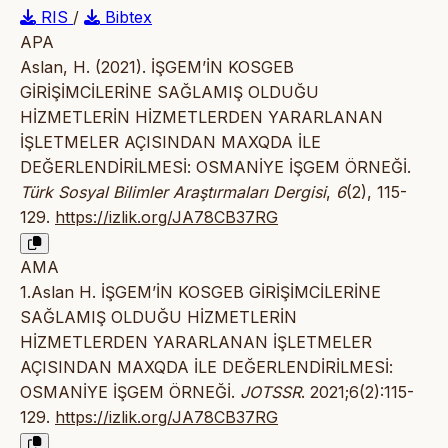
RIS
/
Bibtex
APA
Aslan, H. (2021). İŞGEM’İN KOSGEB
GİRİŞİMCİLERİNE SAĞLAMIŞ OLDUĞU
HİZMETLERİN HİZMETLERDEN YARARLANAN
İŞLETMELER AÇISINDAN MAXQDA İLE
DEĞERLENDİRİLMESİ: OSMANİYE İŞGEM ÖRNEĞİ.
Türk Sosyal Bilimler Araştırmaları Dergisi
,
6
(2), 115-
129.
https://izlik.org/JA78CB37RG
AMA
1.Aslan H. İŞGEM’İN KOSGEB GİRİŞİMCİLERİNE
SAĞLAMIŞ OLDUĞU HİZMETLERİN
HİZMETLERDEN YARARLANAN İŞLETMELER
AÇISINDAN MAXQDA İLE DEĞERLENDİRİLMESİ:
OSMANİYE İŞGEM ÖRNEĞİ.
JOTSSR
. 2021;6(2):115-
129.
https://izlik.org/JA78CB37RG