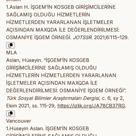
1.Aslan H. İŞGEM’İN KOSGEB GİRİŞİMCİLERİNE
SAĞLAMIŞ OLDUĞU HİZMETLERİN
HİZMETLERDEN YARARLANAN İŞLETMELER
AÇISINDAN MAXQDA İLE DEĞERLENDİRİLMESİ:
OSMANİYE İŞGEM ÖRNEĞİ.
JOTSSR
. 2021;6:115–129.
MLA
Aslan, Hüseyin. “İŞGEM’İN KOSGEB
GİRİŞİMCİLERİNE SAĞLAMIŞ OLDUĞU
HİZMETLERİN HİZMETLERDEN YARARLANAN
İŞLETMELER AÇISINDAN MAXQDA İLE
DEĞERLENDİRİLMESİ: OSMANİYE İŞGEM ÖRNEĞİ”.
Türk Sosyal Bilimler Araştırmaları Dergisi
, c. 6, sy 2,
Ekim 2021, ss. 115-29,
https://izlik.org/JA78CB37RG
.
Vancouver
1.Hüseyin Aslan. İŞGEM’İN KOSGEB
GİRİŞİMCİLERİNE SAĞLAMIŞ OLDUĞU