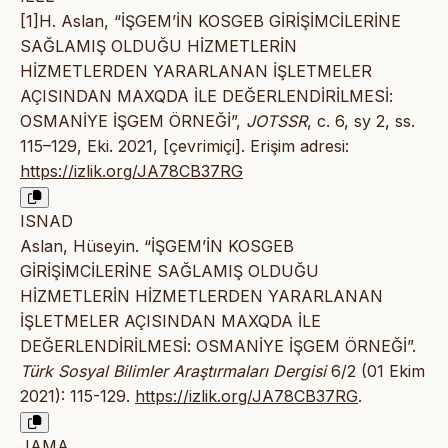
[1]H. Aslan, “İŞGEM’İN KOSGEB GİRİŞİMCİLERİNE
SAĞLAMIŞ OLDUĞU HİZMETLERİN
HİZMETLERDEN YARARLANAN İŞLETMELER
AÇISINDAN MAXQDA İLE DEĞERLENDİRİLMESİ:
OSMANİYE İŞGEM ÖRNEĞİ”,
JOTSSR
, c. 6, sy 2, ss.
115–129, Eki. 2021, [çevrimiçi]. Erişim adresi:
https://izlik.org/JA78CB37RG
ISNAD
Aslan, Hüseyin. “İŞGEM’İN KOSGEB
GİRİŞİMCİLERİNE SAĞLAMIŞ OLDUĞU
HİZMETLERİN HİZMETLERDEN YARARLANAN
İŞLETMELER AÇISINDAN MAXQDA İLE
DEĞERLENDİRİLMESİ: OSMANİYE İŞGEM ÖRNEĞİ”.
Türk Sosyal Bilimler Araştırmaları Dergisi
6/2 (01 Ekim
2021): 115-129.
https://izlik.org/JA78CB37RG
.
JAMA