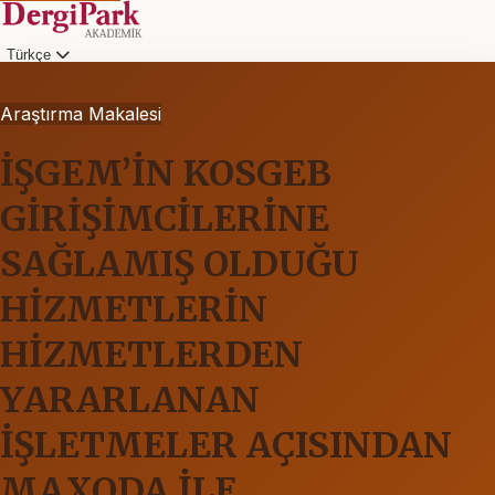
Türkçe
Araştırma Makalesi
İŞGEM’İN KOSGEB
GİRİŞİMCİLERİNE
SAĞLAMIŞ OLDUĞU
HİZMETLERİN
HİZMETLERDEN
YARARLANAN
İŞLETMELER AÇISINDAN
MAXQDA İLE