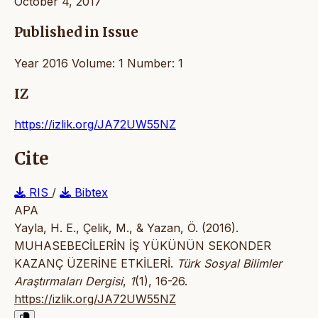
October 4, 2017
Published in Issue
Year 2016 Volume: 1 Number: 1
IZ
https://izlik.org/JA72UW55NZ
Cite
RIS
/
Bibtex
APA
Yayla, H. E., Çelik, M., & Yazan, Ö. (2016).
MUHASEBECİLERİN İŞ YÜKÜNÜN SEKONDER
KAZANÇ ÜZERİNE ETKİLERİ.
Türk Sosyal Bilimler
Araştırmaları Dergisi
,
1
(1), 16-26.
https://izlik.org/JA72UW55NZ