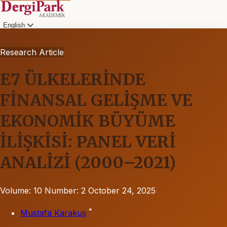
English
Research Article
E7 ÜLKELERİNDE
FİNANSAL GELİŞME VE
EKONOMİK BÜYÜME
İLİŞKİSİ: PANEL VERİ
ANALİZİ (2000–2021)
Volume: 10
Number: 2
October 24, 2025
*
Mustafa Karakuş