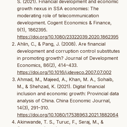
S. (2021). Financial development and economic
growth nexus in SSA economies: The
moderating role of telecommunication
development. Cogent Economics & Finance,
9(1), 1862395.
https://doi.org/10.1080/23322039.2020.1862395
Ahlin, C., & Pang, J. (2008). Are financial
development and corruption control substitutes
in promoting growth? Journal of Development
Economics, 86(2), 414–433.
https://doi.org/10.1016/j.jdeveco.2007.07.002
Ahmad, M., Majeed, A., Khan, M. A., Sohaib,
M., & Shehzad, K. (2021). Digital financial
inclusion and economic growth: Provincial data
analysis of China. China Economic Journal,
14(3), 291–310.
https://doi.org/10.1080/17538963.2021.1882064
Akinwande, T. S., Turuc, F., Seraj, M., &