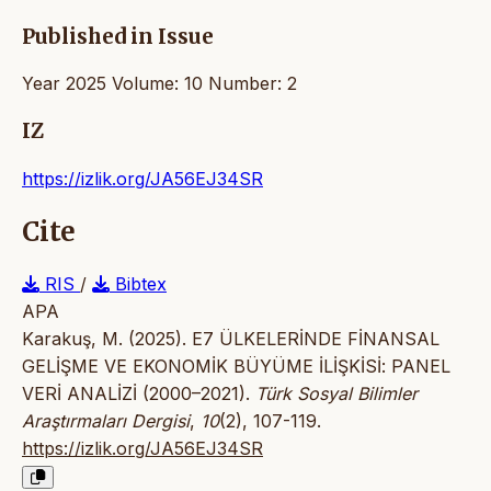
Published in Issue
Year 2025 Volume: 10 Number: 2
IZ
https://izlik.org/JA56EJ34SR
Cite
RIS
/
Bibtex
APA
Karakuş, M. (2025). E7 ÜLKELERİNDE FİNANSAL
GELİŞME VE EKONOMİK BÜYÜME İLİŞKİSİ: PANEL
VERİ ANALİZİ (2000–2021).
Türk Sosyal Bilimler
Araştırmaları Dergisi
,
10
(2), 107-119.
https://izlik.org/JA56EJ34SR